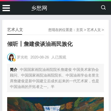
乡愁网
艺术人文
您现在的位置是：
主页
>
艺术人文
>
倾听┃詹建俊谈油画民族化
罗光乾
2020-08-26
人已围观
简介
中国国家画院油画院院长詹建俊 中国美术家协会
顾问、中国国家画院油画院院长、中国油画学会名誉主
席詹建俊是新中国建立后成长起来的一代艺术家，也是
中国油画的开拓者之一。半