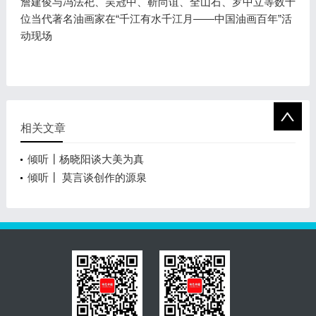
詹建俊与冯法祀、吴冠中、靳尚谊、全山石、罗中立等数十
位当代著名油画家在“千江有水千江月——中国油画百年”活
动现场
相关文章
倾听┃杨晓阳谈大美为真
倾听┃ 莫言谈创作的源泉