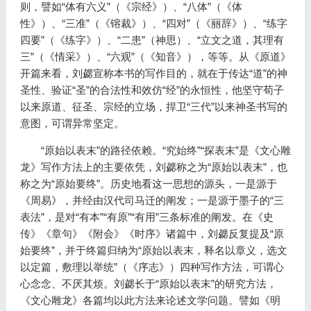
则，譬如“体有六义”（《宗经》）、“八体”（《体
性》）、“三准”（《镕裁》）、“四对”（《丽辞》）、“练字
四要”（《练字》）、“二患”（神思）、“立文之道，其理有
三”（《情采》）、“六观”（《知音》），等等。从《原道》
开篇来看，刘勰宣称本书的写作目的，就在于传达“道”的神
圣性、验证“圣”的合法性和效仿“经”的永恒性，他坚守荀子
以来原道、征圣、宗经的立场，捍卫“三代”以来神圣书写的
意图，可谓异常坚定。
“原始以表末”的路径依赖。“究始终”“探表末”是《文心雕
龙》写作方法上的主要依凭，刘勰称之为“原始以表末”，也
称之为“原始要终”。历史地看这一思想的源头，一是源于
《周易》，并经由汉代司马迁的阐发；一是源于墨子的“三
表法”，是对“有本”“有原”“有用”三条标准的阐发。在《史
传》《章句》《附会》《时序》诸篇中，刘勰反复提及“原
始要终”，并于终篇归纳为“原始以表末，释名以章义，选文
以定篇，敷理以举统”（《序志》）四种写作方法，可谓心
心念念、不厌其烦。刘勰长于“原始以表末”的研究方法，
《文心雕龙》各篇均以此方法来论述文学问题。譬如《明