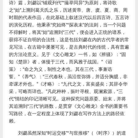
诗》篇，刘勰以“铺观列代”“撮举同异”为原则，将诗歌
之“始”上溯到葛天氏之乐，历述黄帝、唐、虞、夏、商、周
时期的代表作品，在此基础上叙述汉代以后四言诗、五言诗
的演化历程。他秉承“究始终”“探表末”的法则，当一个问题
不得解时，将其“始”追溯到“三代”，便会进入正统的谱系，
获得不证自明的合法性，这是包括刘勰在内的古代学者的常
见写法，在古籍中屡屡可见，是古典时代的传统，具有普遍
的方法论意义。见于《文心雕龙》一书，如《辨骚》：“固
知《楚辞》者，体慢于三代，而风雅于战国。”《诏
策》：“命之为义，制性之本也。其在三代，事兼诰
誓。”《养气》：“三代春秋，虽沿世弥缛，并适分胸臆，非
牵课才外也。”《才略》：“九代之文，富矣盛矣；其辞令华
采，可略而详也。”凡此种种，振叶寻根、观澜索源，“三
代”情结的印记清晰可见。这种探究问题原委、始末，并将
其追溯到“三代”的路数，是贯穿《文心雕龙》全书的重要书
写路径，在一定程度上体现了刘勰在写作方法上的路径依
赖。
刘勰虽然深知“时运交移”“与世推移”（《时序》）的道