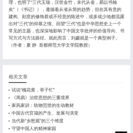
理，也明了“三代玉瑞，汉世金竹，末代从省，易以书翰
矣”（《书记》），遵循着从省从简的趋势，但在其有意的
建构、刻意的修饰甚或不经意的陈述中，或多或少地都流露
出对“三代”的仰慕之情。回望“三代”也是中华思想史上一个
常见的主题，也深深地影响了中国文学批评的价值导向、书
写方式与方法路径。就此而言，刘勰就是一个典型例子。
（作者：夏 静 首都师范大学文学院教授）
相关文章
试说“槐花黄，举子忙”
《周易》治世思想的三重境界
家风家训：轨物范世的生动教材
中国古代官箴的产生、发展与演变
当代新“乡愁观”的三个维度
守望中国人的精神家园