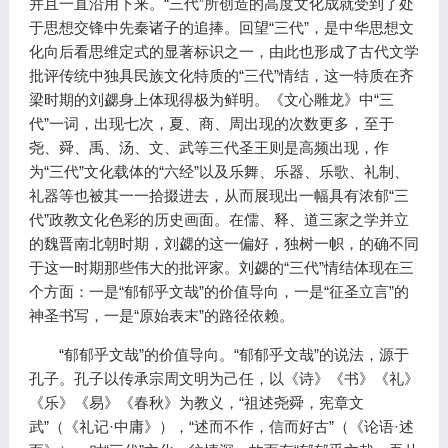
并且一直沿用下来。“三代”所创造的高度文化成就受到了处
于思想交锋中先秦诸子的追捧。回望“三代”，是中华思想文
化向后看思维定式的显著标识之一，由此也形成了古代文学
批评传统中独具民族文化特质的“三代”情结，这一特质在齐
梁时期的刘勰身上体现得极为鲜明。《文心雕龙》中“三
代”一词，出现七次，夏、商、周出现的次数更多，至于
尧、舜、禹、汤、文、武等三代圣王则是高频出现，作
为“三代”文化载体的“六经”以及乐舞、乐器、乐歌、礼制、
礼器等也被其一一拾掇进去，从而展现出一幅具有浓郁“三
代”政教文化色彩的历史画面。在儒、释、道三家之学并立
的魏晋南北朝时期，刘勰的这一偏好，独树一帜，的确不同
于这一时期那些伟大的批评家。刘勰的“三代”情结体现在三
个方面：一是“郁郁乎文哉”的价值导向，一是“征圣立言”的
神圣书写，一是“原始表末”的路径依赖。
“郁郁乎文哉”的价值导向。“郁郁乎文哉”的说法，源于
孔子。孔子以传承宗周文明为己任，以《诗》《书》《礼》
《乐》《易》《春秋》为教义，“祖述尧舜，宪章文
武”（《礼记·中庸》），“述而不作，信而好古”（《论语·述