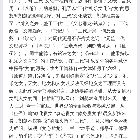
而》），对“三代”文化一往情深，故而有“郁郁乎文哉，吾从
周”（《八佾》）的感慨。孔子以“三代”礼乐文化为“文”的思
想对刘勰的影响很深。对“三代”文化成就，刘勰推崇备
至，“斯文之兴，盛于三代”（《文心雕龙·铭箴》），“三代
政暇，文翰颇疏”（《书记》），“三代所兴，询及刍
荛”（《议对》）；对周代更是不吝赞美之词，“周监二代，
文理弥盛”（《章表》），“近褒周代，则郁哉可从”（《征
圣》），“周世盛德，有铭诔之文”（《诔碑》）。他秉持以
礼乐之文为“文”的正统理念，在“三代”礼乐文化的各种载体
中探寻“文”的源头，致力于阐释各种文体皆源于“六经”。
《原道》篇开宗明义，刘勰明确断定“文”乃“三才”之文、礼
乐之文，天文、地文和人文以反映天经地义之至理而具有一
致，以此作为全书弥纶群言、原始要终的基础。从天文到地
文到人文的同一性推断可以看出，刘勰对商周以来天、地、
人“三才”合一宇宙观、世界观的全面吸收与赓续发展。从
《征圣》篇“政化贵文”“事迹贵文”“修身贵文”的语义所指来
看，刘勰不仅将“文”的源头指向“三代”，而且宗周的色彩极
为鲜明。纵观《文心雕龙》一书，“本乎道，师乎圣，体乎
经，酌乎纬，变乎骚”（《序志》）的总体原则，均是在三