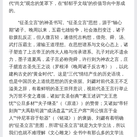
代“尚文”观念的笼罩下，在“郁郁乎文哉”的价值导向中形成
的。
“征圣立言”的神圣书写。“征圣立言”思想，源于“轴心
期”诸子。晚周以来，五霸七雄纷争，社会激烈变迁，诸子
欲拨乱反正，但人微言轻，遂借托古构想，借尧、舜、汤、
武打压霸主，灌输王道理想。在思想谱系与文化心态上，诸
子塑造了上古帝王的伟大人格与传承谱系。孔子对此不遗余
力，墨子道夏禹，孟子言必称尧舜，许行则为神农之言，庄
子臆造古圣先王之说（罗根泽《晚周诸子反古考》），以此
建构古史的“黄金时代”。这是“三代”情结产生的历史语境，
也是中国历史上道统思想的历史依据。刘勰对前代圣王不乏
溢美之辞，有着鲜明的圣王崇拜意识，视前代圣王言行举止
为万世不变之遵循，诸如“玄圣创典”“素王述训”“文王患
忧”“公旦多材”“夫子继圣”（《原道》）的赞誉；又诸如“帝轩
刻舆”“大禹勒筍簴”“成汤盘盂”“武王户席”“周公慎言于金
人”“仲尼革容于欹器”（《铭箴》）的褒扬。刘勰有着明确
的“征圣立言”意图，所谓“征圣立言”就是为文学立法，所以
我们也就不难理解《文心雕龙》全书中有那么多的文学法